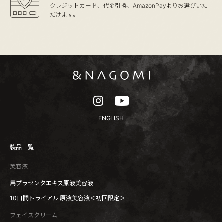
クレジットカード、代金引換、
AmazonPayよりお選びいた
だけます。
ENGLISH
製品一覧
美容液
馬プラセンタエキス原液美容液
10日間トライアル 原液美容液＜初回限定＞
フェイスクリーム